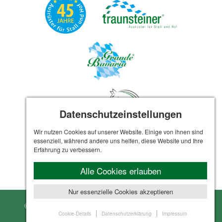
Datenschutzeinstellungen
Wir nutzen Cookies auf unserer Website. Einige von ihnen sind
essenziell, während andere uns helfen, diese Website und Ihre
Erfahrung zu verbessern.
Alle Cookies erlauben
Nur essenzielle Cookies akzeptieren
© Sebastian Traunsteiner GmbH · Gestaltung und
Cookie-Details
Datenschutzerklärung
Impressum
Realisation:
VIEWTO MEDIA