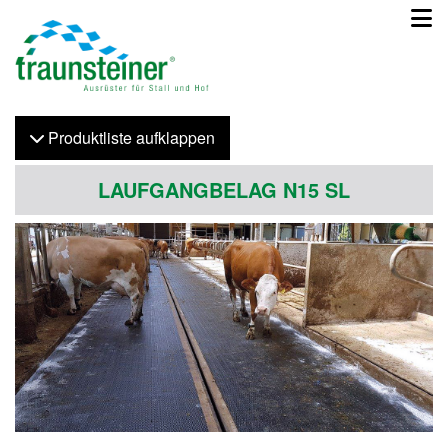
Produktliste
auf
klappen
LAUFGANGBELAG N15 SL